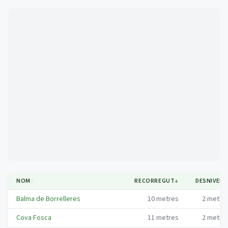
Mapa
NOM
↕
RECORREGUT
↓
DESNIVELL
Balma de Borrelleres
10
metres
2
metre
Cova Fosca
11
metres
2
metre