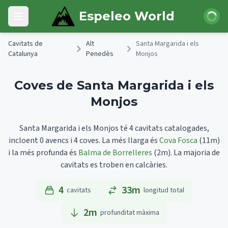
Skip to main content
Iniciar 
Espeleo World
Open main menu
Cavitats de
Alt
Santa Margarida i els
Catalunya
Penedès
Monjos
Coves de Santa Margarida i els
Monjos
Santa Margarida i els Monjos té 4 cavitats catalogades,
incloent 0 avencs i 4 coves.
La més llarga és
Cova Fosca
(11m)
i la més profunda és
Balma de Borrelleres
(2m).
La majoria de
cavitats es troben en calcàries.
4
33m
cavitats
longitud total
2
m
profunditat màxima