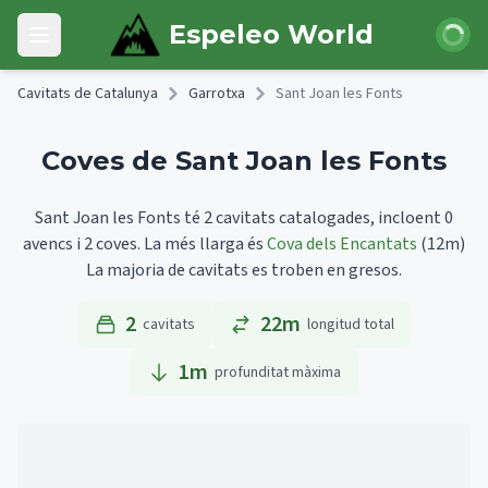
Skip to main content
Iniciar 
Espeleo World
Open main menu
Cavitats de Catalunya
Garrotxa
Sant Joan les Fonts
Coves de Sant Joan les Fonts
Sant Joan les Fonts té 2 cavitats catalogades, incloent 0
avencs i 2 coves.
La més llarga és
Cova dels Encantats
(12m)
La majoria de cavitats es troben en gresos.
2
22m
cavitats
longitud total
1
m
profunditat màxima