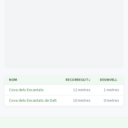
Mapa
NOM
↕
RECORREGUT
↓
DESNIVELL
↕
Cova dels Encantats
12
metres
1
metres
Cova dels Encantats de Dalt
10
metres
0
metres