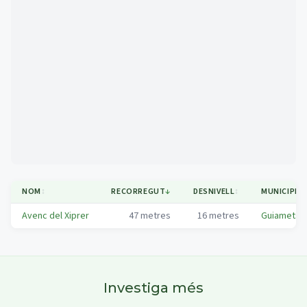
Mapa
NOM
↕
RECORREGUT
↓
DESNIVELL
↕
MUNICIPI
↕
Avenc del Xiprer
47
metres
16
metres
Guiamets, 
Investiga més