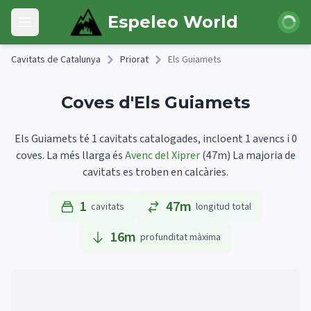
Skip to main content
Iniciar 
Espeleo World
Open main menu
Cavitats de Catalunya
Priorat
Els Guiamets
Coves d'Els Guiamets
Els Guiamets té 1 cavitats catalogades, incloent 1 avencs i 0
coves.
La més llarga és
Avenc del Xiprer
(47m)
La majoria de
cavitats es troben en calcàries.
1
47m
cavitats
longitud total
16
m
profunditat màxima