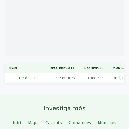
Mapa
NOM
↕
RECORREGUT
↓
DESNIVELL
↕
MUNICIPI
el Carrer de la Fou
296
metres
0
metres
Brull, El
Investiga més
Inici
Mapa
Cavitats
Comarques
Municipis