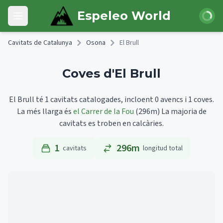
Skip to main content
Iniciar 
Espeleo World
Open main menu
Cavitats de Catalunya
Osona
El Brull
Coves d'El Brull
El Brull té 1 cavitats catalogades, incloent 0 avencs i 1 coves.
La més llarga és
el Carrer de la Fou
(296m)
La majoria de
cavitats es troben en calcàries.
1
296m
cavitats
longitud total