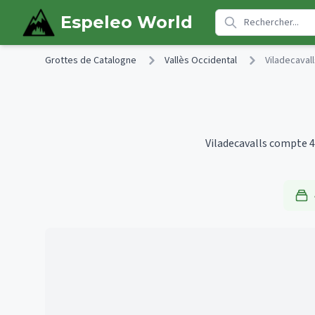
Skip to main content
Espeleo World
Grottes de Catalogne
Vallès Occidental
Viladecaval
Viladecavalls compte 4 