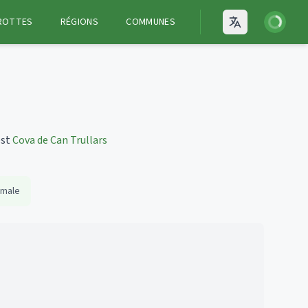
Connexion
ROTTES
RÉGIONS
COMMUNES
Open language
est
Cova de Can Trullars
imale