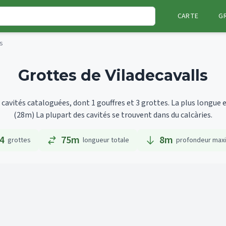
CARTE
G
ls
Grottes de Viladecavalls
cavités cataloguées, dont 1 gouffres et 3 grottes.
La plus longue 
(28m)
La plupart des cavités se trouvent dans du calcàries.
4
75m
8
m
grottes
longueur totale
profondeur max