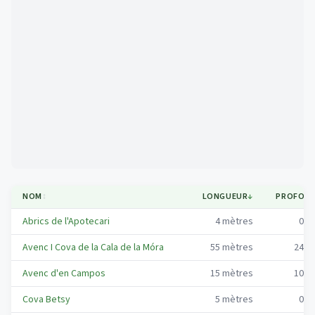
Mapa
NOM
↕
LONGUEUR
↓
PROFON
Abrics de l'Apotecari
4
mètres
0
m
Avenc I Cova de la Cala de la Móra
55
mètres
24
m
Avenc d'en Campos
15
mètres
10
m
Cova Betsy
5
mètres
0
m