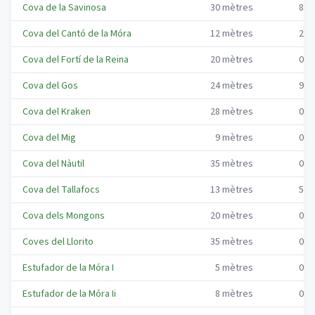
Cova de la Savinosa
30
mètres
8
m
Cova del Cantó de la Móra
12
mètres
2
m
Cova del Fortí de la Reina
20
mètres
0
m
Cova del Gos
24
mètres
9
m
Cova del Kraken
28
mètres
0
m
Cova del Mig
9
mètres
0
m
Cova del Nàutil
35
mètres
0
m
Cova del Tallafocs
13
mètres
5
m
Cova dels Mongons
20
mètres
0
m
Coves del Llorito
35
mètres
0
m
Estufador de la Móra I
5
mètres
0
m
Estufador de la Móra Ii
8
mètres
0
m