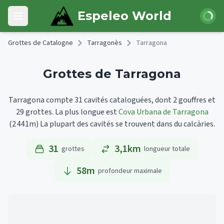
Skip to main content
Connexi
Espeleo World
Open main menu
Grottes de Catalogne
Tarragonès
Tarragona
Grottes de Tarragona
Tarragona compte 31 cavités cataloguées, dont 2 gouffres et
29 grottes.
La plus longue est
Cova Urbana de Tarragona
(2 441m)
La plupart des cavités se trouvent dans du calcàries.
31
3,1km
grottes
longueur totale
58
m
profondeur maximale