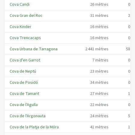
Cova Candi
26
mètres
0
m
Cova Gran del Roc
31
mètres
2
m
Cova Kinder
16
mètres
0
m
Cova Trencacaps
16
mètres
0
m
Cova Urbana de Tarragona
2 441
mètres
58
m
Cova d'en Garrot
7
mètres
0
m
Cova de Neptú
23
mètres
0
m
Cova de Posidó
34
mètres
0
m
Cova de Tamarit
27
mètres
1
m
Cova de l'Agulla
22
mètres
0
m
Cova de l'Argonauta
24
mètres
5
m
Cova de la Platja de la Móra
41
mètres
1
m