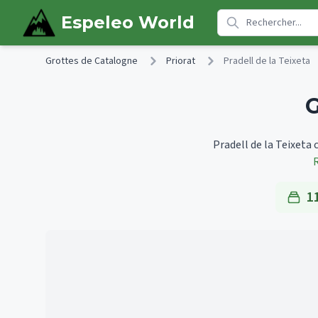
Skip to main content
Espeleo World
Grottes de Catalogne
Priorat
Pradell de la Teixeta
G
Pradell de la Teixeta 
1