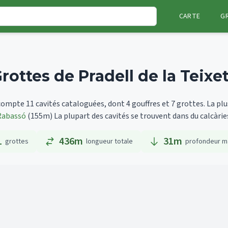
CARTE
G
rottes de Pradell de la Teixe
compte 11 cavités cataloguées, dont 4 gouffres et 7 grottes.
La plu
Rabassó
(155m)
La plupart des cavités se trouvent dans du calcàrie
1
436m
31
m
grottes
longueur totale
profondeur m