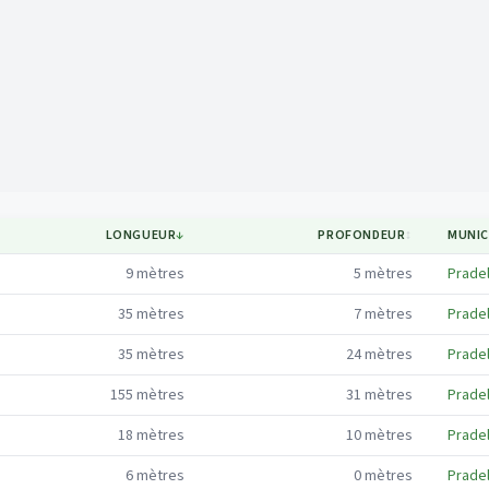
Mapa
LONGUEUR
↓
PROFONDEUR
↕
MUNIC
9
mètres
5
mètres
Pradel
35
mètres
7
mètres
Pradel
35
mètres
24
mètres
Pradel
155
mètres
31
mètres
Pradel
18
mètres
10
mètres
Pradel
6
mètres
0
mètres
Pradel