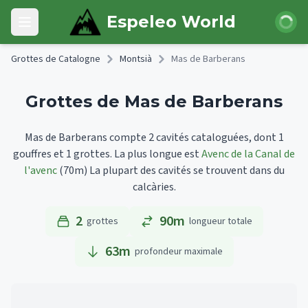
Skip to main content
Connexi
Espeleo World
Open main menu
Grottes de Catalogne
Montsià
Mas de Barberans
Grottes de Mas de Barberans
Mas de Barberans compte 2 cavités cataloguées, dont 1
gouffres et 1 grottes.
La plus longue est
Avenc de la Canal de
l'avenc
(70m)
La plupart des cavités se trouvent dans du
calcàries.
2
90m
grottes
longueur totale
63
m
profondeur maximale