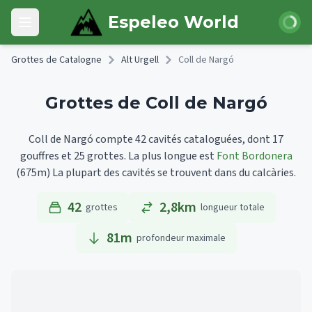
Skip to main content
Connexi
Espeleo World
Open main menu
Grottes de Catalogne
Alt Urgell
Coll de Nargó
Grottes de Coll de Nargó
Coll de Nargó compte 42 cavités cataloguées, dont 17
gouffres et 25 grottes.
La plus longue est
Font Bordonera
(675m)
La plupart des cavités se trouvent dans du calcàries.
42
2,8km
grottes
longueur totale
81
m
profondeur maximale