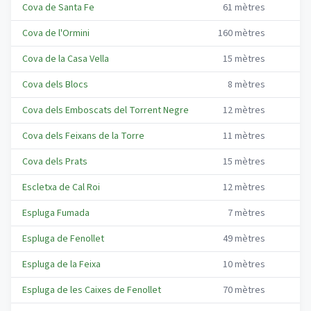
Cova de Santa Fe
61
mètres
1
Cova de l'Ormini
160
mètres
2
Cova de la Casa Vella
15
mètres
Cova dels Blocs
8
mètres
Cova dels Emboscats del Torrent Negre
12
mètres
Cova dels Feixans de la Torre
11
mètres
Cova dels Prats
15
mètres
Escletxa de Cal Roi
12
mètres
1
Espluga Fumada
7
mètres
Espluga de Fenollet
49
mètres
1
Espluga de la Feixa
10
mètres
Espluga de les Caixes de Fenollet
70
mètres
1