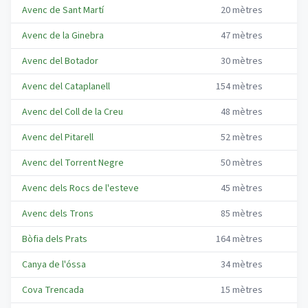
Avenc de Sant Martí
20
mètres
1
Avenc de la Ginebra
47
mètres
3
Avenc del Botador
30
mètres
1
Avenc del Cataplanell
154
mètres
6
Avenc del Coll de la Creu
48
mètres
2
Avenc del Pitarell
52
mètres
2
Avenc del Torrent Negre
50
mètres
3
Avenc dels Rocs de l'esteve
45
mètres
3
Avenc dels Trons
85
mètres
4
Bòfia dels Prats
164
mètres
3
Canya de l'óssa
34
mètres
Cova Trencada
15
mètres