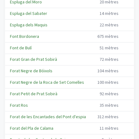
Espluga del Moro
20
mètres
1
Espluga del Sabater
14
mètres
Espluga dels Maquis
22
mètres
Font Bordonera
675
mètres
8
Font de Bulí
51
mètres
1
Forat Gran de Prat Sobirà
72
mètres
2
Forat Negre de Bóixols
104
mètres
2
Forat Negre de la Roca de Set Comelles
100
mètres
2
Forat Petit de Prat Sobirà
92
mètres
1
Forat Ros
35
mètres
1
Forat de les Encantades del Pont d'espia
312
mètres
2
Forat del Pla de Calama
11
mètres