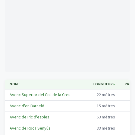
Mapa
NOM
↕
LONGUEUR
↓
PROF
Avenc Superior del Coll de la Creu
22
mètres
2
Avenc d'en Barceló
15
mètres
1
Avenc de Pic d'espies
53
mètres
3
Avenc de Roca Senyús
33
mètres
2