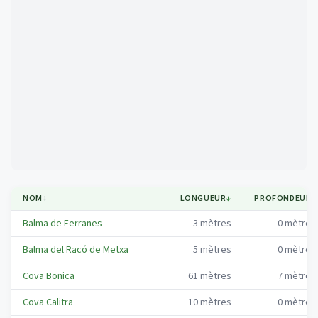
Mapa
NOM
↕
LONGUEUR
↓
PROFONDEUR
↕
Balma de Ferranes
3
mètres
0
mètres
Balma del Racó de Metxa
5
mètres
0
mètres
Cova Bonica
61
mètres
7
mètres
Cova Calitra
10
mètres
0
mètres