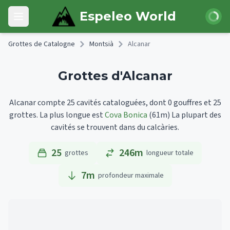
Skip to main content
Connexi
Espeleo World
Open main menu
Grottes de Catalogne
Montsià
Alcanar
Grottes d'Alcanar
Alcanar compte 25 cavités cataloguées, dont 0 gouffres et 25
grottes.
La plus longue est
Cova Bonica
(61m)
La plupart des
cavités se trouvent dans du calcàries.
25
246m
grottes
longueur totale
7
m
profondeur maximale