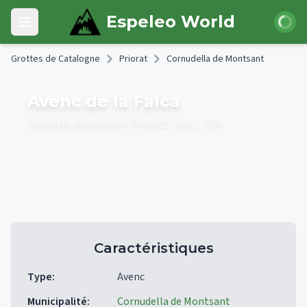
Skip to main content
Connexi
Espeleo World
Open main menu
Grottes de Catalogne
Priorat
Cornudella de Montsant
Avenc de la Falca
Cornudella de Montsant
• Priorat
55
m
27
m
Caractéristiques
Type
:
Avenc
Municipalité
:
Cornudella de Montsant