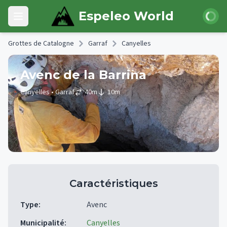
Skip to main content
Connexi
Espeleo World
Open main menu
Grottes de Catalogne
Garraf
Canyelles
Avenc de la Barrina
Canyelles
• Garraf
40
m
10
m
Caractéristiques
Type
:
Avenc
Municipalité
:
Canyelles