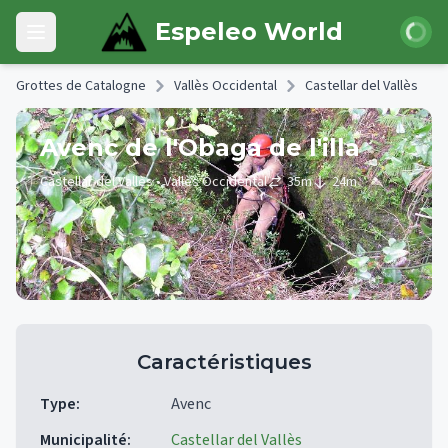
Skip to main content
Connexi
Espeleo World
Open main menu
Grottes de Catalogne
Vallès Occidental
Castellar del Vallès
Avenc de l'Obaga de l'illa
Castellar del Vallès
• Vallès Occidental
35
m
24
m
Caractéristiques
Type
:
Avenc
Municipalité
:
Castellar del Vallès