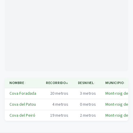
Mapa
NOMBRE
↕
RECORRIDO
↓
DESNIVEL
↕
MUNICIPIO
↕
Cova Foradada
20
metros
3
metros
Mont-roig del 
Cova del Patou
4
metros
0
metros
Mont-roig del 
Cova del Peiró
19
metros
2
metros
Mont-roig del 