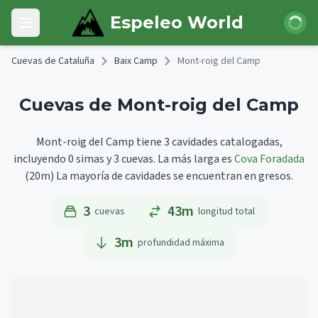
Skip to main content
Iniciar 
Espeleo World
Open main menu
Cuevas de Cataluña
Baix Camp
Mont-roig del Camp
Cuevas de Mont-roig del Camp
Mont-roig del Camp tiene 3 cavidades catalogadas,
incluyendo 0 simas y 3 cuevas.
La más larga es
Cova Foradada
(20m)
La mayoría de cavidades se encuentran en gresos.
3
43m
cuevas
longitud total
3
m
profundidad máxima