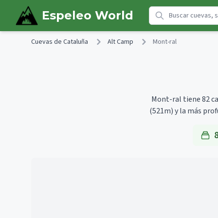
Skip to main content
Espeleo World
Cuevas de Cataluña
Alt Camp
Mont-ral
Mont-ral tiene 82 ca
(521m)
y la más pro