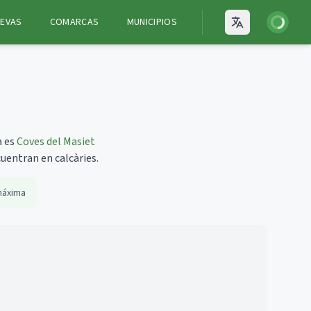
Iniciar ses
EVAS
COMARCAS
MUNICIPIOS
Open language
a es
Coves del Masiet
uentran en calcàries.
máxima