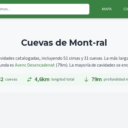
MAPA
CU
Cuevas de Mont-ral
vidades catalogadas, incluyendo 51 simas y 31 cuevas.
La más larg
funda es
Avenc Desencadenat
(79m).
La mayoría de cavidades se enc
82
4,6km
79
m
cuevas
longitud total
profundidad 