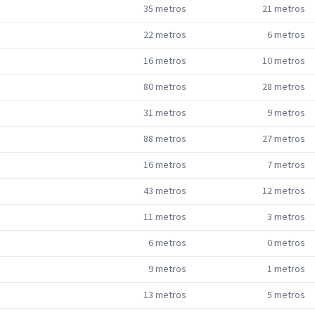
35
metros
21
metros
22
metros
6
metros
16
metros
10
metros
80
metros
28
metros
31
metros
9
metros
88
metros
27
metros
16
metros
7
metros
43
metros
12
metros
11
metros
3
metros
6
metros
0
metros
9
metros
1
metros
13
metros
5
metros