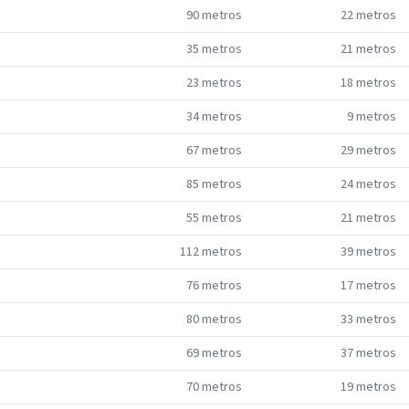
90
metros
22
metros
35
metros
21
metros
23
metros
18
metros
34
metros
9
metros
67
metros
29
metros
85
metros
24
metros
55
metros
21
metros
112
metros
39
metros
76
metros
17
metros
80
metros
33
metros
69
metros
37
metros
70
metros
19
metros