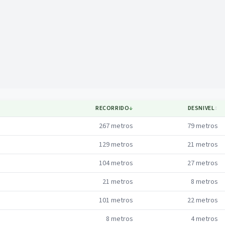
Mapa
RECORRIDO
↓
DESNIVEL
↕
267
metros
79
metros
129
metros
21
metros
104
metros
27
metros
21
metros
8
metros
101
metros
22
metros
8
metros
4
metros