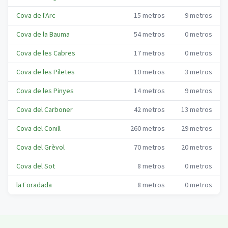
Cova de l'Arc
15
metros
9
metros
Cova de la Bauma
54
metros
0
metros
Cova de les Cabres
17
metros
0
metros
Cova de les Piletes
10
metros
3
metros
Cova de les Pinyes
14
metros
9
metros
Cova del Carboner
42
metros
13
metros
Cova del Conill
260
metros
29
metros
Cova del Grèvol
70
metros
20
metros
Cova del Sot
8
metros
0
metros
la Foradada
8
metros
0
metros