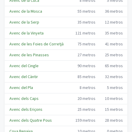
Avenc de la Cuca
8
metros
5
metros
Avenc de la Mosca
55
metros
36
metros
Avenc de la Serp
35
metros
12
metros
Avenc de la Vinyeta
121
metros
35
metros
Avenc de les Foies de Corretjà
75
metros
41
metros
Avenc de les Pinasses
27
metros
25
metros
Avenc del Cingle
90
metros
65
metros
Avenc del Càntir
85
metros
32
metros
Avenc del Pla
8
metros
5
metros
Avenc dels Caps
20
metros
10
metros
Avenc dels Eriçons
25
metros
15
metros
Avenc dels Quatre Pous
159
metros
28
metros
Cova Benaixa
10
metros
0
metros