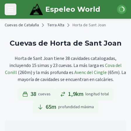
Skip to main content
Iniciar 
Espeleo World
Open main menu
Cuevas de Cataluña
Terra Alta
Horta de Sant Joan
Cuevas de Horta de Sant Joan
Horta de Sant Joan tiene 38 cavidades catalogadas,
incluyendo 15 simas y 23 cuevas.
La más larga es
Cova del
Conill
(260m)
y la más profunda es
Avenc del Cingle
(65m).
La
mayoría de cavidades se encuentran en calcàries.
38
1,9km
cuevas
longitud total
65
m
profundidad máxima