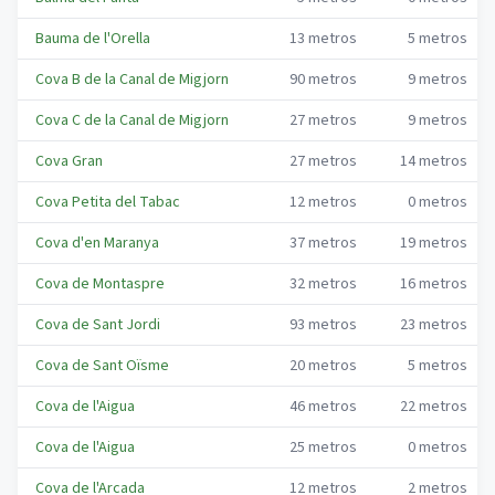
Bauma de l'Orella
13
metros
5
metros
Cova B de la Canal de Migjorn
90
metros
9
metros
Cova C de la Canal de Migjorn
27
metros
9
metros
Cova Gran
27
metros
14
metros
Cova Petita del Tabac
12
metros
0
metros
Cova d'en Maranya
37
metros
19
metros
Cova de Montaspre
32
metros
16
metros
Cova de Sant Jordi
93
metros
23
metros
Cova de Sant Oïsme
20
metros
5
metros
Cova de l'Aigua
46
metros
22
metros
Cova de l'Aigua
25
metros
0
metros
Cova de l'Arcada
12
metros
2
metros