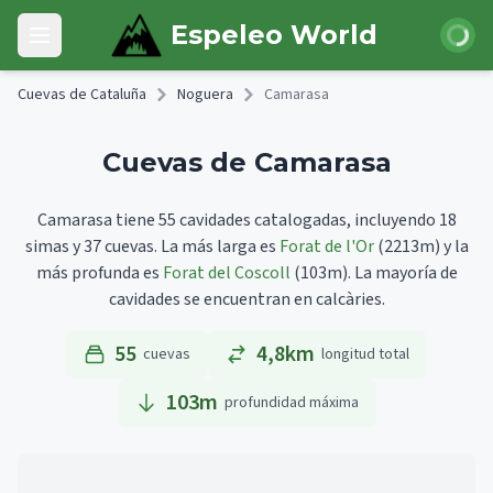
Skip to main content
Iniciar 
Espeleo World
Open main menu
Cuevas de Cataluña
Noguera
Camarasa
Cuevas de Camarasa
Camarasa tiene 55 cavidades catalogadas, incluyendo 18
simas y 37 cuevas.
La más larga es
Forat de l'Or
(2213m)
y la
más profunda es
Forat del Coscoll
(103m).
La mayoría de
cavidades se encuentran en calcàries.
55
4,8km
cuevas
longitud total
103
m
profundidad máxima