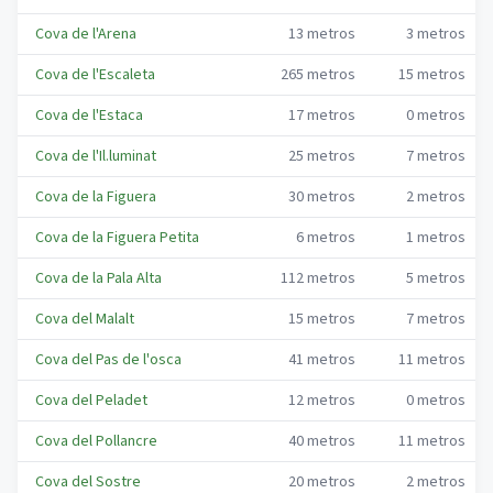
Cova de l'Arena
13
metros
3
metros
Cova de l'Escaleta
265
metros
15
metros
Cova de l'Estaca
17
metros
0
metros
Cova de l'Il.luminat
25
metros
7
metros
Cova de la Figuera
30
metros
2
metros
Cova de la Figuera Petita
6
metros
1
metros
Cova de la Pala Alta
112
metros
5
metros
Cova del Malalt
15
metros
7
metros
Cova del Pas de l'osca
41
metros
11
metros
Cova del Peladet
12
metros
0
metros
Cova del Pollancre
40
metros
11
metros
Cova del Sostre
20
metros
2
metros