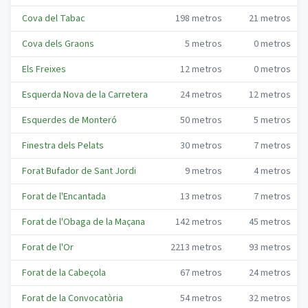
Cova del Tabac
198
metros
21
metros
Cova dels Graons
5
metros
0
metros
Els Freixes
12
metros
0
metros
Esquerda Nova de la Carretera
24
metros
12
metros
Esquerdes de Monteró
50
metros
5
metros
Finestra dels Pelats
30
metros
7
metros
Forat Bufador de Sant Jordi
9
metros
4
metros
Forat de l'Encantada
13
metros
7
metros
Forat de l'Obaga de la Maçana
142
metros
45
metros
Forat de l'Or
2213
metros
93
metros
Forat de la Cabeçola
67
metros
24
metros
Forat de la Convocatòria
54
metros
32
metros