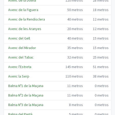
Avenc de la Dolina
120
metros
28
metros
Avenc de la Figuera
50
metros
18
metros
Avenc de la Rendisclera
40
metros
12
metros
Avenc de les Aranyes
20
metros
12
metros
Avenc del Gell
40
metros
15
metros
Avenc del Mirador
35
metros
15
metros
Avenc del Tabac
32
metros
25
metros
Avenc l'Estreta
145
metros
51
metros
Avenc la Serp
110
metros
38
metros
Balma Nº1 de la Maçana
11
metros
0
metros
Balma Nº2 de la Maçana
11
metros
0
metros
Balma Nº3 de la Maçana
8
metros
0
metros
Balma del Pantà
5
metros
0
metros