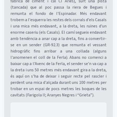
fàbrica de ciment i cal CI Aries), surt una pista
(tancada) que al poc passa la riera de Begues i
remunta el fondo de l'Espinadar. Més endavant
trobem a l'esquerra les restes dels corrals d'els Casals
i una mica més endavant, a la dreta, les ruïnes d'un
enorme caseriu (els Casals). El camí segueix endavant
amb tendència a anar cap a la dreta, fins a convertir-
se en un sender (GR-92.3) que remunta el vessant
hidrogràfic fins arribar a una collada (alguns
l'anomenen el coll de la Ferla). Abans no comenci a
baixar cap a l'Avenc de la Ferla, el sender se'n va cap a
la dreta i uns 50 metres més endavant gira a la dreta,
és aquí on s'ha de deixar i seguir recte pel rascler i
perdent una mica d'alçada durant uns 100 metres per
trobar en un espai de pocs metres les boques de les
cavitats (Farigola II; Aranyes Negres i “Grieta”).