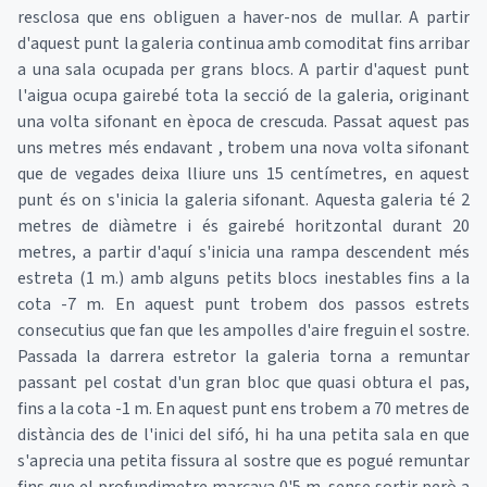
resclosa que ens obliguen a haver-nos de mullar. A partir
d'aquest punt la galeria continua amb comoditat fins arribar
a una sala ocupada per grans blocs. A partir d'aquest punt
l'aigua ocupa gairebé tota la secció de la galeria, originant
una volta sifonant en època de crescuda. Passat aquest pas
uns metres més endavant , trobem una nova volta sifonant
que de vegades deixa lliure uns 15 centímetres, en aquest
punt és on s'inicia la galeria sifonant. Aquesta galeria té 2
metres de diàmetre i és gairebé horitzontal durant 20
metres, a partir d'aquí s'inicia una rampa descendent més
estreta (1 m.) amb alguns petits blocs inestables fins a la
cota -7 m. En aquest punt trobem dos passos estrets
consecutius que fan que les ampolles d'aire freguin el sostre.
Passada la darrera estretor la galeria torna a remuntar
passant pel costat d'un gran bloc que quasi obtura el pas,
fins a la cota -1 m. En aquest punt ens trobem a 70 metres de
distància des de l'inici del sifó, hi ha una petita sala en que
s'aprecia una petita fissura al sostre que es pogué remuntar