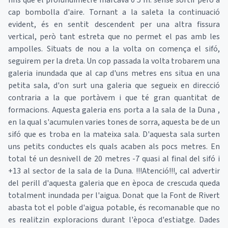
fins que el profundimetre marcava 0'5 m. sense sortir però a
cap bombolla d'aire. Tornant a la saleta la continuació
evident, és en sentit descendent per una altra fissura
vertical, però tant estreta que no permet el pas amb les
ampolles. Situats de nou a la volta on comença el sifó,
seguirem per la dreta. Un cop passada la volta trobarem una
galeria inundada que al cap d'uns metres ens situa en una
petita sala, d'on surt una galeria que segueix en direcció
contraria a la que portàvem i que té gran quantitat de
formacions. Aquesta galeria ens porta a la sala de la Duna ,
en la qual s'acumulen varies tones de sorra, aquesta be de un
sifó que es troba en la mateixa sala. D'aquesta sala surten
uns petits conductes els quals acaben als pocs metres. En
total té un desnivell de 20 metres -7 quasi al final del sifó i
+13 al sector de la sala de la Duna. !!!Atenció!!!, cal advertir
del perill d'aquesta galeria que en època de crescuda queda
totalment inundada per l'aigua. Donat que la Font de Rivert
abasta tot el poble d'aigua potable, és recomanable que no
es realitzin exploracions durant l'època d'estiatge. Dades