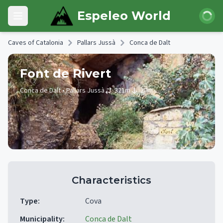
Skip to main content
Login
Espeleo World
Open main menu
Caves of Catalonia
Pallars Jussà
Conca de Dalt
Font de Rivert
Conca de Dalt
• Pallars Jussà
321
m
20
m
Characteristics
Type
:
Cova
Municipality
:
Conca de Dalt