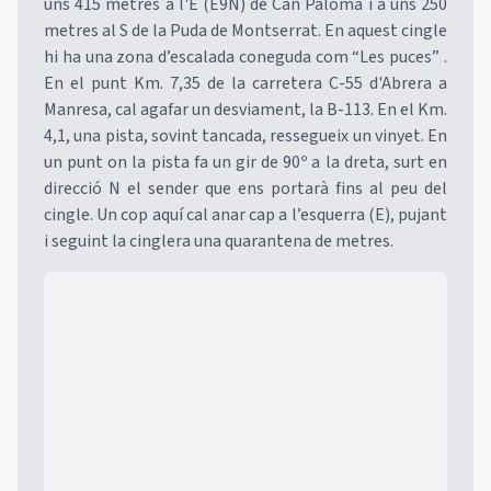
uns 415 metres a l'E (E9N) de Can Paloma i a uns 250
metres al S de la Puda de Montserrat. En aquest cingle
hi ha una zona d’escalada coneguda com “Les puces” .
En el punt Km. 7,35 de la carretera C-55 d'Abrera a
Manresa, cal agafar un desviament, la B-113. En el Km.
4,1, una pista, sovint tancada, ressegueix un vinyet. En
un punt on la pista fa un gir de 90º a la dreta, surt en
direcció N el sender que ens portarà fins al peu del
cingle. Un cop aquí cal anar cap a l’esquerra (E), pujant
i seguint la cinglera una quarantena de metres.
Mapa