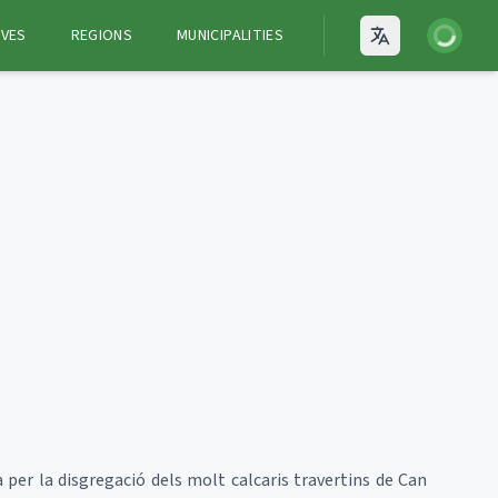
Login
VES
REGIONS
MUNICIPALITIES
Open language
 per la disgregació dels molt calcaris travertins de Can