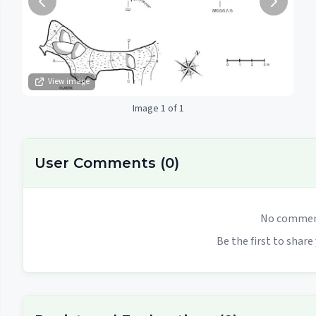
View image
Image 1 of 1
User Comments
(
0
)
No comment
Be the first to share