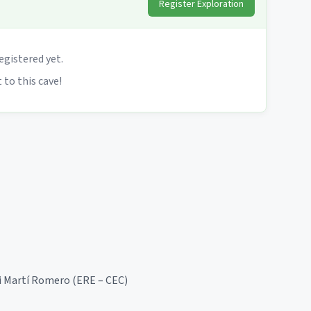
Register Exploration
egistered yet.
 to this cave!
 i Martí Romero (ERE – CEC)