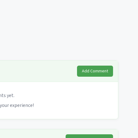
Add Comment
s yet.
 your experience!