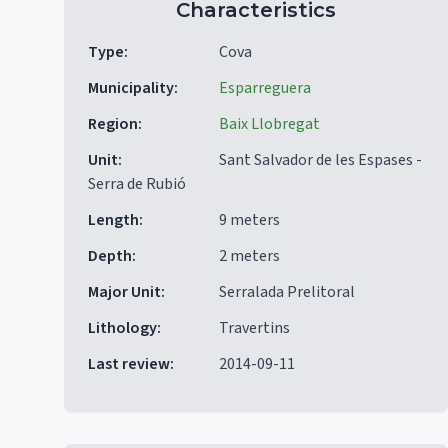
Characteristics
Type
:
Cova
Municipality
:
Esparreguera
Region
:
Baix Llobregat
Unit
:
Sant Salvador de les Espases -
Serra de Rubió
Length
:
9 meters
Depth
:
2 meters
Major Unit
:
Serralada Prelitoral
Lithology
:
Travertins
Last review
:
2014-09-11