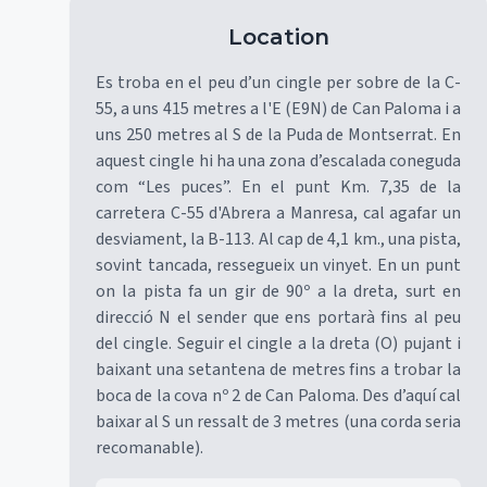
Location
Es troba en el peu d’un cingle per sobre de la C-
55, a uns 415 metres a l'E (E9N) de Can Paloma i a
uns 250 metres al S de la Puda de Montserrat. En
aquest cingle hi ha una zona d’escalada coneguda
com “Les puces”. En el punt Km. 7,35 de la
carretera C-55 d'Abrera a Manresa, cal agafar un
desviament, la B-113. Al cap de 4,1 km., una pista,
sovint tancada, ressegueix un vinyet. En un punt
on la pista fa un gir de 90º a la dreta, surt en
direcció N el sender que ens portarà fins al peu
del cingle. Seguir el cingle a la dreta (O) pujant i
baixant una setantena de metres fins a trobar la
boca de la cova nº 2 de Can Paloma. Des d’aquí cal
baixar al S un ressalt de 3 metres (una corda seria
recomanable).