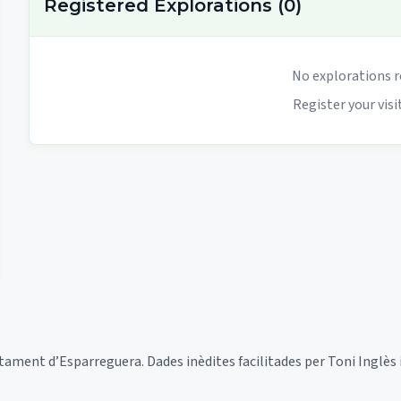
Registered Explorations
(
0
)
No explorations r
Register your visit
tament d’Esparreguera. Dades inèdites facilitades per Toni Inglès