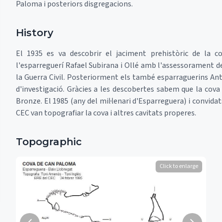
Paloma i posteriors disgregacions.
History
El 1935 es va descobrir el jaciment prehistòric de la 
l'esparreguerí Rafael Subirana i Ollé amb l'assessorament de
la Guerra Civil. Posteriorment els també esparraguerins Ant
d'investigació. Gràcies a les descobertes sabem que la cova 
Bronze. El 1985 (any del mil·lenari d'Esparreguera) i convid
CEC van topografiar la cova i altres cavitats properes.
Topographic
Click to enlarge