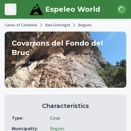
Skip to main content
Login
Espeleo World
Open main menu
Caves of Catalonia
Baix Llobregat
Begues
Covarrons del Fondo del
Bruc
Begues
• Baix Llobregat
13
m
7
m
Characteristics
Type
:
Cova
Municipality
:
Begues