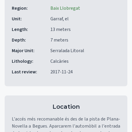
Region
:
Baix Llobregat
Unit
:
Garraf, el
Length
:
13 meters
Depth
:
7 meters
Major Unit
:
Serralada Litoral
Lithology
:
Calcàries
Last review
:
2017-11-24
Location
L'accés més recomanable és des de la pista de Plana-
Novella a Begues. Aparcarem l'automòbil a l'entrada