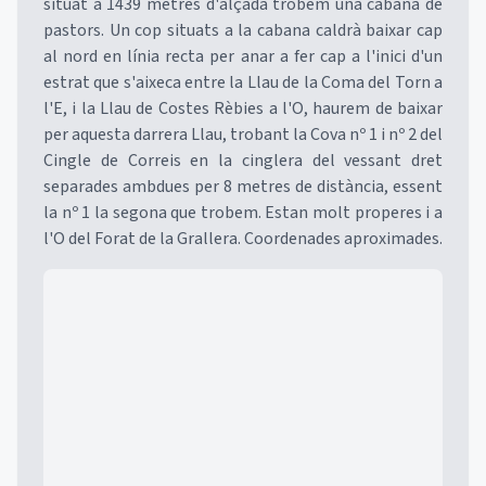
situat a 1439 metres d'alçada trobem una cabana de
pastors. Un cop situats a la cabana caldrà baixar cap
al nord en línia recta per anar a fer cap a l'inici d'un
estrat que s'aixeca entre la Llau de la Coma del Torn a
l'E, i la Llau de Costes Rèbies a l'O, haurem de baixar
per aquesta darrera Llau, trobant la Cova nº 1 i nº 2 del
Cingle de Correis en la cinglera del vessant dret
separades ambdues per 8 metres de distància, essent
la nº 1 la segona que trobem. Estan molt properes i a
l'O del Forat de la Grallera. Coordenades aproximades.
Mapa