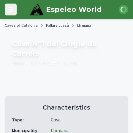
Skip to main content
Login
Espeleo World
Open main menu
Caves of Catalonia
Pallars Jussà
Llimiana
Cova Nº1 del Cingle de
Correis
Llimiana
• Pallars Jussà
14
m
9
m
Characteristics
Type
:
Cova
Municipality
:
Llimiana