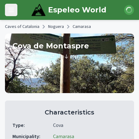
Skip to main content
Login
Espeleo World
Open main menu
Caves of Catalonia
Noguera
Camarasa
Cova de Montaspre
Camarasa
• Noguera
32
m
16
m
Characteristics
Type
:
Cova
Municipality
:
Camarasa