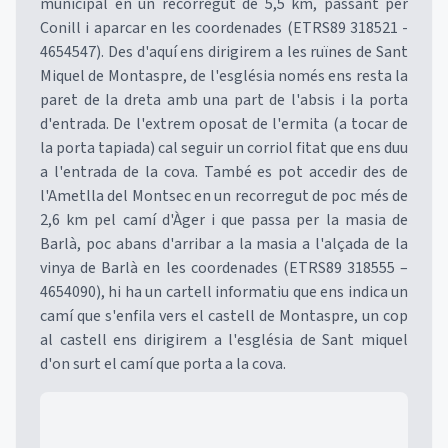
municipal en un recorregut de 5,5 km, passant per
Conill i aparcar en les coordenades (ETRS89 318521 -
4654547). Des d'aquí ens dirigirem a les ruïnes de Sant
Miquel de Montaspre, de l'església només ens resta la
paret de la dreta amb una part de l'absis i la porta
d'entrada. De l'extrem oposat de l'ermita (a tocar de
la porta tapiada) cal seguir un corriol fitat que ens duu
a l'entrada de la cova. També es pot accedir des de
l'Ametlla del Montsec en un recorregut de poc més de
2,6 km pel camí d'Àger i que passa per la masia de
Barlà, poc abans d'arribar a la masia a l'alçada de la
vinya de Barlà en les coordenades (ETRS89 318555 –
4654090), hi ha un cartell informatiu que ens indica un
camí que s'enfila vers el castell de Montaspre, un cop
al castell ens dirigirem a l'església de Sant miquel
d'on surt el camí que porta a la cova.