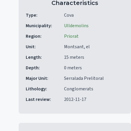
Characteristics
Type
:
Cova
Municipality
:
Ulldemolins
Region
:
Priorat
Unit
:
Montsant, el
Length
:
15 meters
Depth
:
0 meters
Major Unit
:
Serralada Prelitoral
Lithology
:
Conglomerats
Last review
:
2012-11-17