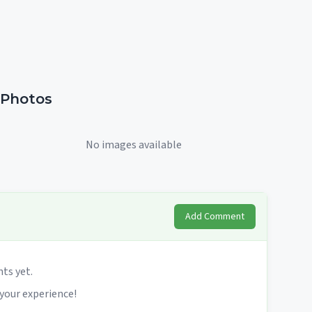
Photos
No images available
Add Comment
s yet.
 your experience!