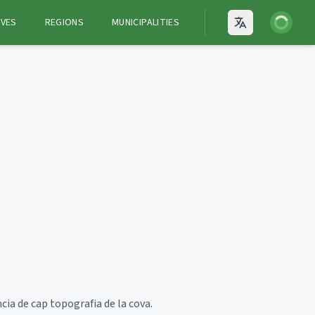
Login
VES
REGIONS
MUNICIPALITIES
Open language
cia de cap topografia de la cova.