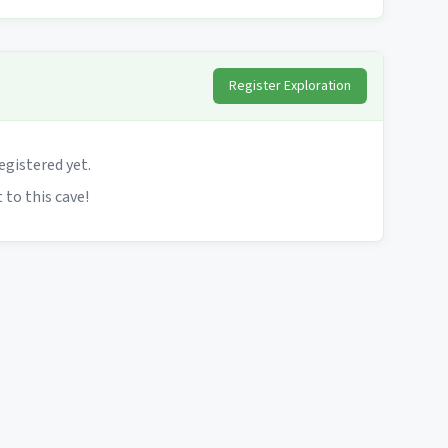
Register Exploration
egistered yet.
 to this cave!