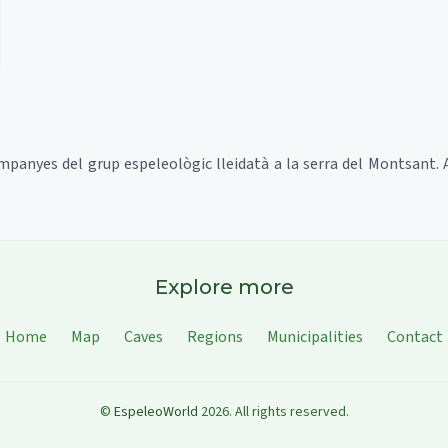
campanyes del grup espeleològic lleidatà a la serra del Montsant.
Explore more
Home
Map
Caves
Regions
Municipalities
Contact
©
EspeleoWorld
2026
.
All rights reserved.