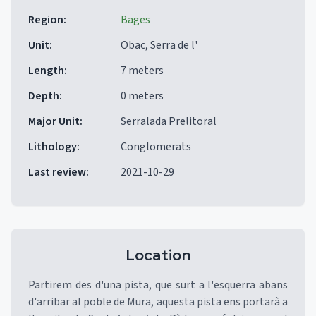
Region
:
Bages
Unit
:
Obac, Serra de l'
Length
:
7 meters
Depth
:
0 meters
Major Unit
:
Serralada Prelitoral
Lithology
:
Conglomerats
Last review
:
2021-10-29
Location
Partirem des d'una pista, que surt a l'esquerra abans
d'arribar al poble de Mura, aquesta pista ens portarà a