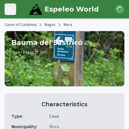
Skip to main content
Login
Espeleo World
Open main menu
Caves of Catalonia
Bages
Mura
Bauma del Sastricó
Mura
• Bages
7
m
0
Characteristics
Type
:
Cova
Municipality
:
Mura