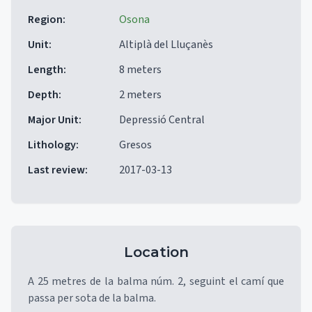
Region
:
Osona
Unit
:
Altiplà del Lluçanès
Length
:
8 meters
Depth
:
2 meters
Major Unit
:
Depressió Central
Lithology
:
Gresos
Last review
:
2017-03-13
Location
A 25 metres de la balma núm. 2, seguint el camí que
passa per sota de la balma.