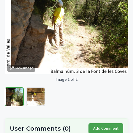
View image
Image 1 of 2
User Comments
(
0
)
Add Comment