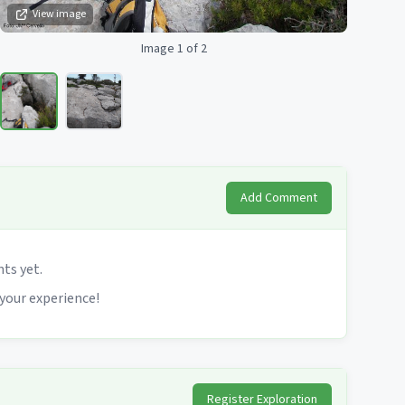
View image
Image 1 of 2
Add Comment
s yet.
 your experience!
Register Exploration