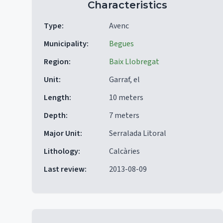
Characteristics
Type
:
Avenc
Municipality
:
Begues
Region
:
Baix Llobregat
Unit
:
Garraf, el
Length
:
10 meters
Depth
:
7 meters
Major Unit
:
Serralada Litoral
Lithology
:
Calcàries
Last review
:
2013-08-09