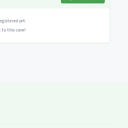
egistered yet.
 to this cave!