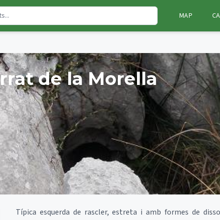
MAP
CA
rat de la Morella
Típica esquerda de rascler, estreta i amb formes de diss