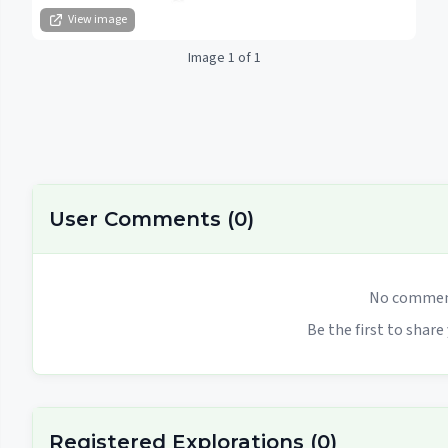
View image
Image 1 of 1
User Comments
(
0
)
No comment
Be the first to share
Registered Explorations
(
0
)