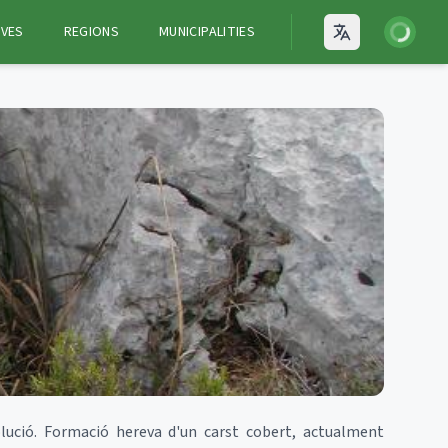
Login
VES
REGIONS
MUNICIPALITIES
Open language
olució. Formació hereva d'un carst cobert, actualment