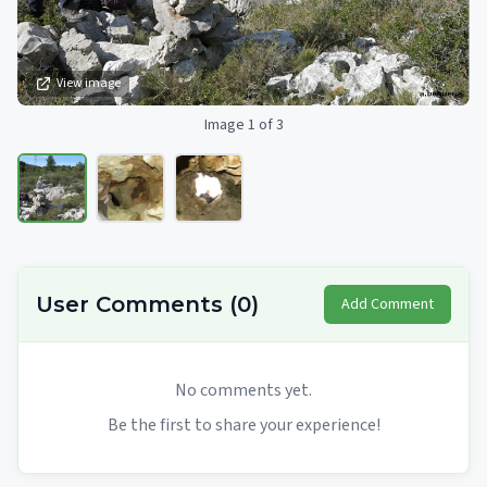
View image
Image 1 of 3
User Comments
(
0
)
Add Comment
No comments yet.
Be the first to share your experience!