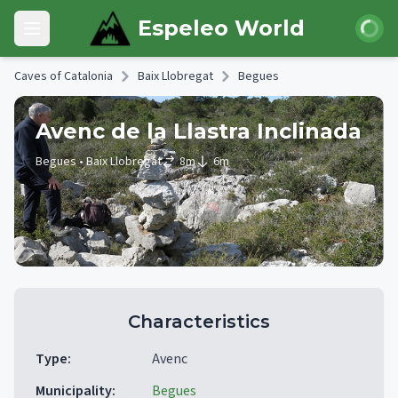
Skip to main content
Login
Espeleo World
Open main menu
Caves of Catalonia
Baix Llobregat
Begues
Avenc de la Llastra Inclinada
Begues
• Baix Llobregat
8
m
6
m
Characteristics
Type
:
Avenc
Municipality
:
Begues