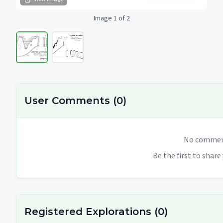
Image 1 of 2
User Comments
(
0
)
No comment
Be the first to share
Registered Explorations
(
0
)