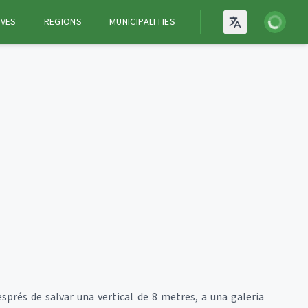
Login
VES
REGIONS
MUNICIPALITIES
Open language
prés de salvar una vertical de 8 metres, a una galeria