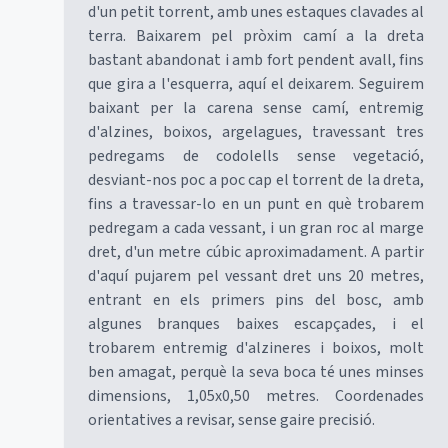
d'un petit torrent, amb unes estaques clavades al
terra. Baixarem pel pròxim camí a la dreta
bastant abandonat i amb fort pendent avall, fins
que gira a l'esquerra, aquí el deixarem. Seguirem
baixant per la carena sense camí, entremig
d'alzines, boixos, argelagues, travessant tres
pedregams de codolells sense vegetació,
desviant-nos poc a poc cap el torrent de la dreta,
fins a travessar-lo en un punt en què trobarem
pedregam a cada vessant, i un gran roc al marge
dret, d'un metre cúbic aproximadament. A partir
d'aquí pujarem pel vessant dret uns 20 metres,
entrant en els primers pins del bosc, amb
algunes branques baixes escapçades, i el
trobarem entremig d'alzineres i boixos, molt
ben amagat, perquè la seva boca té unes minses
dimensions, 1,05x0,50 metres. Coordenades
orientatives a revisar, sense gaire precisió.