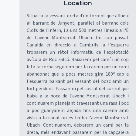
Location
Situat a la vessant dreta d'un torrent que aflueix
al barranc de Junyent, paral·lel al barranc dels
Clots de l'Infern, i a uns 500 metres lineals a l'E
de l'avenc Montserrat Ubach. Un cop passat
Canalda en direcció a Cambrils, a l'esquerra
trobarem un rètol informatiu de l'explotació
avícola de Roc Falcó. Baixarem pel camí i un cop
feta la corba seguirem per la carena per un camí
abandonat que a pocs metres gira 180º cap a
l'esquerra baixant pel vessant del bosc amb un
fort pendent. Passarem pel costat del corriol que
baixa a la boca de l'avenc Montserrat Ubach i
continuarem planejant travessant una rasa i poc
a poc guanyarem alçada fins una carena amb
vista a la canal on es troba l'avenc Montserrat
Ubach. Continuarem, deixarem un camí per la
dreta, més endavant passarem per la capçalera