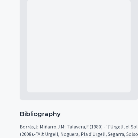
Mapa
Bibliography
Borràs,J; Miñarro,J.M; Talavera,F.(1980).-”l'Urgell, el So
(2008).-”Alt Urgell, Noguera, Pla d'Urgell, Segarra, Sols