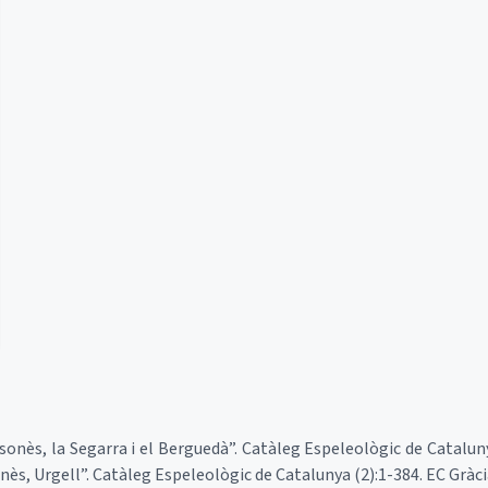
lsonès, la Segarra i el Berguedà”. Catàleg Espeleològic de Cataluny
onès, Urgell”. Catàleg Espeleològic de Catalunya (2):1-384. EC Gràc