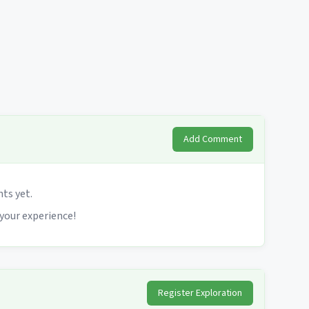
Add Comment
s yet.
 your experience!
Register Exploration