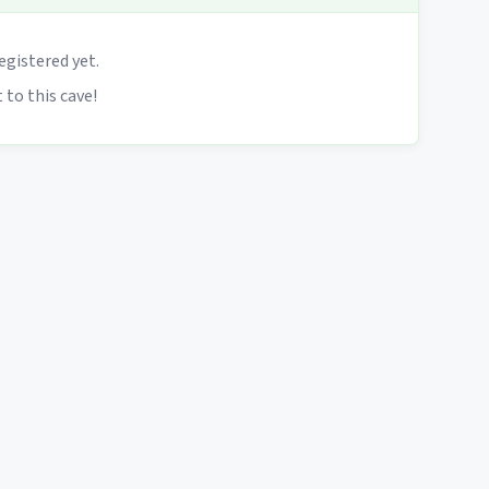
egistered yet.
 to this cave!