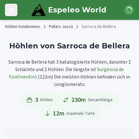
Skip to main content
Anmeld
Espeleo World
Open main menu
Höhlen Kataloniens
Pallars Jussà
Sarroca de Bellera
Höhlen von Sarroca de Bellera
Sarroca de Bellera hat 3 katalogisierte Höhlen, darunter 1
Schächte und 2 Höhlen.
Die längste ist
Surgència de
Fontmentiró
(122m)
Die meisten Höhlen befinden sich in
conglomerats.
3
230m
Höhlen
Gesamtlänge
12
m
maximale Tiefe