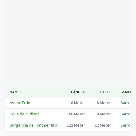
Mapa
NAME
↕
LÄNGE
↓
TIEFE
↕
GEMEIND
Avenc Erdo
8
Meter
8
Meter
Sarroca 
Cova dels Pilons
100
Meter
8
Meter
Sarroca 
Surgència de Fontmentiró
122
Meter
12
Meter
Sarroca 