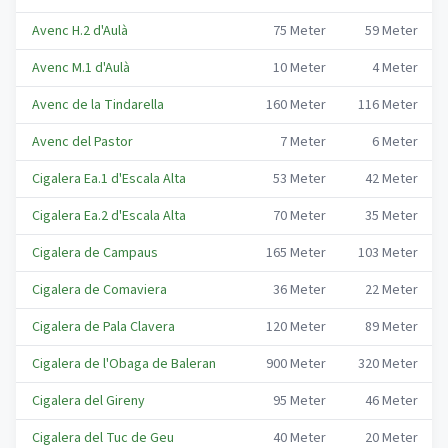
Avenc H.2 d'Aulà
75
Meter
59
Meter
Avenc M.1 d'Aulà
10
Meter
4
Meter
Avenc de la Tindarella
160
Meter
116
Meter
Avenc del Pastor
7
Meter
6
Meter
Cigalera Ea.1 d'Escala Alta
53
Meter
42
Meter
Cigalera Ea.2 d'Escala Alta
70
Meter
35
Meter
Cigalera de Campaus
165
Meter
103
Meter
Cigalera de Comaviera
36
Meter
22
Meter
Cigalera de Pala Clavera
120
Meter
89
Meter
Cigalera de l'Obaga de Baleran
900
Meter
320
Meter
Cigalera del Gireny
95
Meter
46
Meter
Cigalera del Tuc de Geu
40
Meter
20
Meter