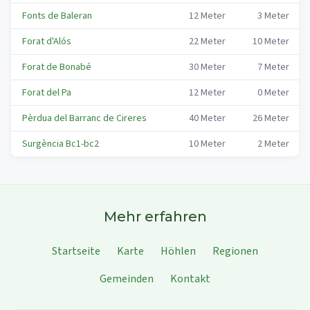
Fonts de Baleran
12
Meter
3
Meter
Forat d'Alós
22
Meter
10
Meter
Forat de Bonabé
30
Meter
7
Meter
Forat del Pa
12
Meter
0
Meter
Pèrdua del Barranc de Cireres
40
Meter
26
Meter
Surgència Bc1-bc2
10
Meter
2
Meter
Mehr erfahren
Startseite
Karte
Höhlen
Regionen
Gemeinden
Kontakt