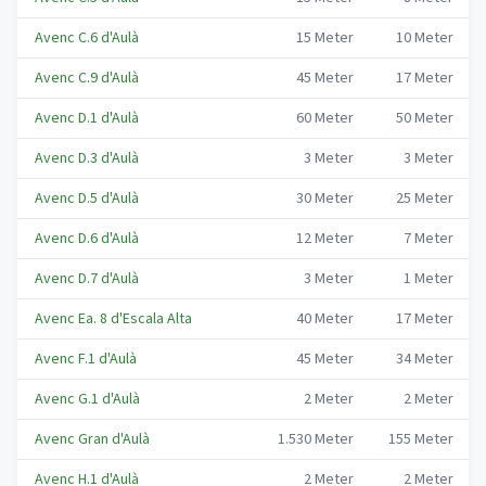
Avenc C.6 d'Aulà
15
Meter
10
Meter
Avenc C.9 d'Aulà
45
Meter
17
Meter
Avenc D.1 d'Aulà
60
Meter
50
Meter
Avenc D.3 d'Aulà
3
Meter
3
Meter
Avenc D.5 d'Aulà
30
Meter
25
Meter
Avenc D.6 d'Aulà
12
Meter
7
Meter
Avenc D.7 d'Aulà
3
Meter
1
Meter
Avenc Ea. 8 d'Escala Alta
40
Meter
17
Meter
Avenc F.1 d'Aulà
45
Meter
34
Meter
Avenc G.1 d'Aulà
2
Meter
2
Meter
Avenc Gran d'Aulà
1.530
Meter
155
Meter
Avenc H.1 d'Aulà
2
Meter
2
Meter