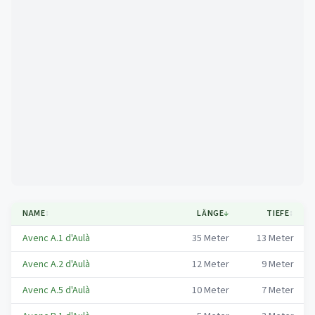
Mapa
NAME
↕
LÄNGE
↓
TIEFE
↕
Avenc A.1 d'Aulà
35
Meter
13
Meter
Avenc A.2 d'Aulà
12
Meter
9
Meter
Avenc A.5 d'Aulà
10
Meter
7
Meter