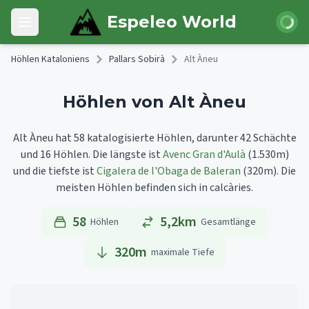
Skip to main content
Anmeld
Espeleo World
Open main menu
Höhlen Kataloniens
Pallars Sobirà
Alt Àneu
Höhlen von Alt Àneu
Alt Àneu hat 58 katalogisierte Höhlen, darunter 42 Schächte
und 16 Höhlen.
Die längste ist
Avenc Gran d'Aulà
(1.530m)
und die tiefste ist
Cigalera de l'Obaga de Baleran
(320m).
Die
meisten Höhlen befinden sich in calcàries.
58
5,2km
Höhlen
Gesamtlänge
320
m
maximale Tiefe