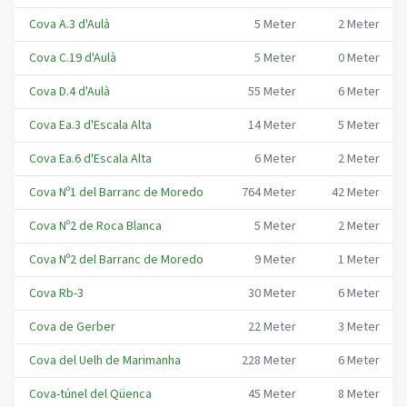
Cova A.3 d'Aulà
5
Meter
2
Meter
Cova C.19 d'Aulà
5
Meter
0
Meter
Cova D.4 d'Aulà
55
Meter
6
Meter
Cova Ea.3 d'Escala Alta
14
Meter
5
Meter
Cova Ea.6 d'Escala Alta
6
Meter
2
Meter
Cova Nº1 del Barranc de Moredo
764
Meter
42
Meter
Cova Nº2 de Roca Blanca
5
Meter
2
Meter
Cova Nº2 del Barranc de Moredo
9
Meter
1
Meter
Cova Rb-3
30
Meter
6
Meter
Cova de Gerber
22
Meter
3
Meter
Cova del Uelh de Marimanha
228
Meter
6
Meter
Cova-túnel del Qüenca
45
Meter
8
Meter