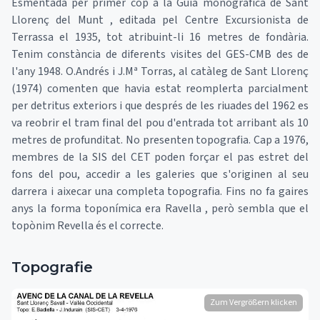
Esmentada per primer cop a la Guia monogràfica de Sant
Llorenç del Munt , editada pel Centre Excursionista de
Terrassa el 1935, tot atribuint-li 16 metres de fondària.
Tenim constància de diferents visites del GES-CMB des de
l'any 1948. O.Andrés i J.Mª Torras, al catàleg de Sant Llorenç
(1974) comenten que havia estat reomplerta parcialment
per detritus exteriors i que després de les riuades del 1962 es
va reobrir el tram final del pou d'entrada tot arribant als 10
metres de profunditat. No presenten topografia. Cap a 1976,
membres de la SIS del CET poden forçar el pas estret del
fons del pou, accedir a les galeries que s'originen al seu
darrera i aixecar una completa topografia. Fins no fa gaires
anys la forma toponímica era Ravella , però sembla que el
topònim Revella és el correcte.
Topografie
Zum Vergrößern klicken