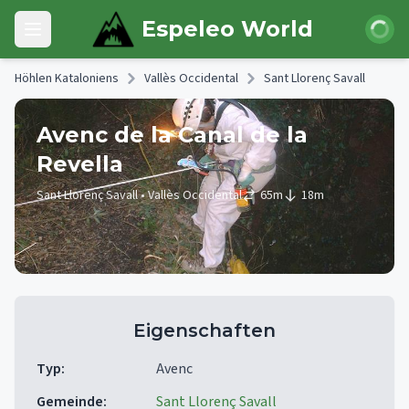
Skip to main content
Anmeld
Espeleo World
Open main menu
Höhlen Kataloniens
Vallès Occidental
Sant Llorenç Savall
Avenc de la Canal de la
Revella
Sant Llorenç Savall
• Vallès Occidental
65
m
18
m
Eigenschaften
Typ
:
Avenc
Gemeinde
:
Sant Llorenç Savall