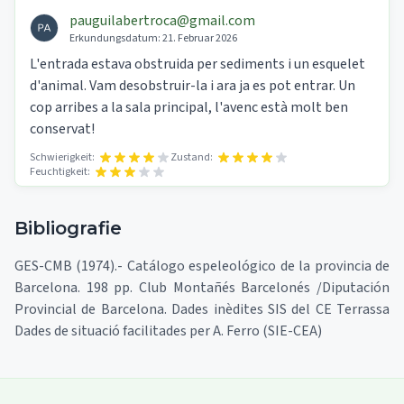
pauguilabertroca@gmail.com
Erkundungsdatum:
21. Februar 2026
L'entrada estava obstruida per sediments i un esquelet
d'animal. Vam desobstruir-la i ara ja es pot entrar. Un
cop arribes a la sala principal, l'avenc està molt ben
conservat!
Schwierigkeit:
Zustand:
Feuchtigkeit:
Bibliografie
GES-CMB (1974).- Catálogo espeleológico de la provincia de
Barcelona. 198 pp. Club Montañés Barcelonés /Diputación
Provincial de Barcelona. Dades inèdites SIS del CE Terrassa
Dades de situació facilitades per A. Ferro (SIE-CEA)