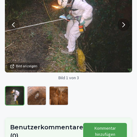
Bild anzeigen
Bild 1 von 3
Benutzerkommentare
Kommentar
hinzufügen
(
0
)