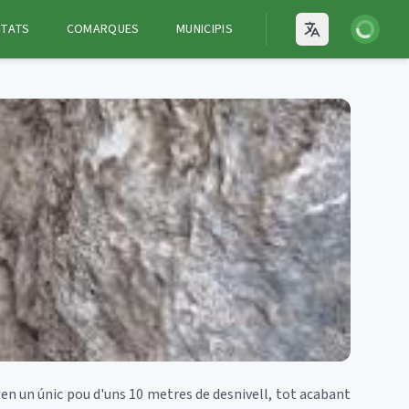
Iniciar ses
ITATS
COMARQUES
MUNICIPIS
Open language
 en un únic pou d'uns 10 metres de desnivell, tot acabant