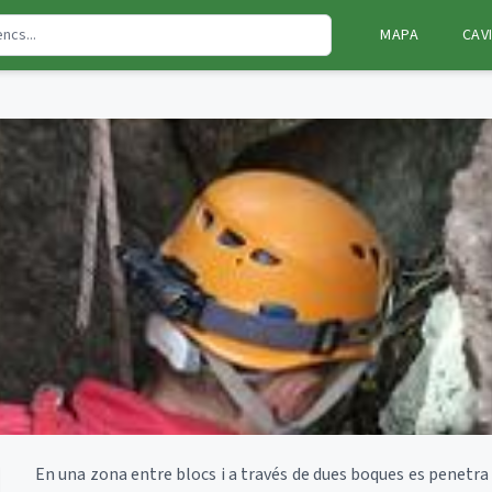
MAPA
CAV
En una zona entre blocs i a través de dues boques es penetra