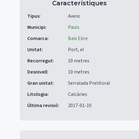
Característiques
Tipus
:
Avenc
Municipi
:
Paüls
Comarca
:
Baix Ebre
Unitat
:
Port, el
Recorregut
:
10 metres
Desnivell
:
10 metres
Gran unitat
:
Serralada Prelitoral
Litologia
:
Calcàries
Última revisió
:
2017-01-10