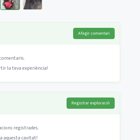
Afegir comentari
 comentaris.
ir la teva experiència!
Registrar exploració
acions registrades.
 a aquesta cavitat!