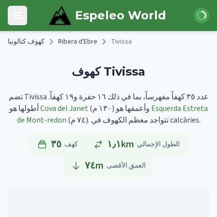
Skip to main content
 الدخول
Espeleo World
Open main menu
Tivissa
Ribera d'Ebre
كهوف كتالونيا
كهوف Tivissa
تضم Tivissa عدد ٣٥ كهفاً مفهرساً، بما في ذلك ١٦ حفرة و١٩ كهفاً.
Esquerda Estreta
وأعمقها هو
(١٣٠ م)
Cova del Janet
أطولها هو
تتواجد معظم الكهوف في calcàries.
(٧٤ م).
de Mont-redon
٣٥
١٫١km
الطول الإجمالي
كهف
٧٤
m
العمق الأقصى