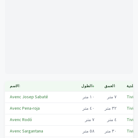
Mapa
البلدية
↕
العمق
↓
الطول
↕
الاسم
Tiviss
٧
متر
١٠
متر
Avenc Josep Sabaté
Tiviss
٣٢
متر
٤٠
متر
Avenc Pena-roja
Tiviss
٤
متر
٧
متر
Avenc Rodó
Tiviss
٣٠
متر
٥٨
متر
Avenc Sargantana