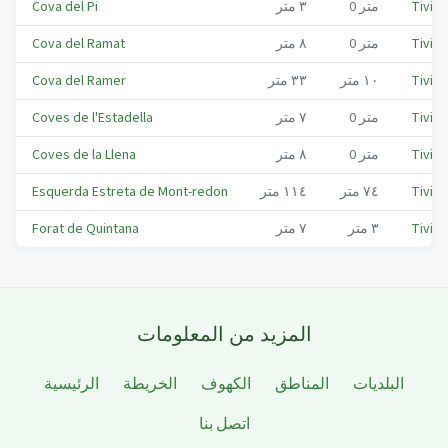
Tiviss
متر
0
٣
متر
Cova del Pi
Tiviss
متر
0
٨
متر
Cova del Ramat
Tiviss
١٠
متر
٣٣
متر
Cova del Ramer
Tiviss
متر
0
٧
متر
Coves de l'Estadella
Tiviss
متر
0
٨
متر
Coves de la Llena
Tiviss
٧٤
متر
١١٤
متر
Esquerda Estreta de Mont-redon
Tiviss
٣
متر
٧
متر
Forat de Quintana
المزيد من المعلومات
البلديات
المناطق
الكهوف
الخريطة
الرئيسية
اتصل بنا