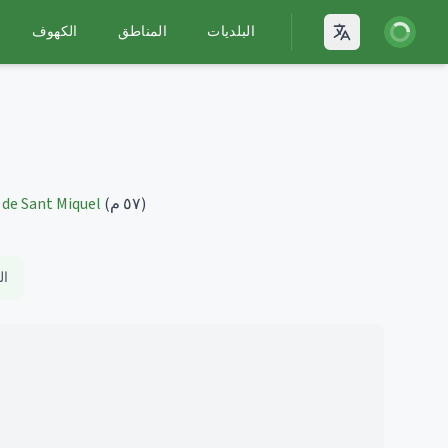
يل الدخول
البلديات
المناطق
الكهوف
Open language
(٥٧ م)
 de Sant Miquel
ال