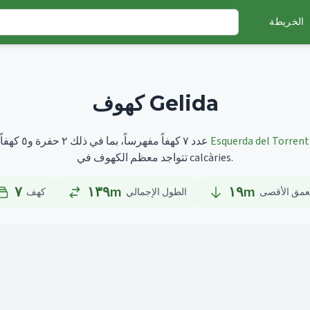
الخريطة
كهوف Gelida
Esquerda del Torrent
أطولها هو
تضم Gelida عدد ٧ كهفاً مفهرساً، بما في ذلك ٢ حفرة و٥ كهفاً.
تتواجد معظم الكهوف في calcàries.
٧
١٣٩m
١٩
m
عمق الأقصى
الطول الإجمالي
كهف