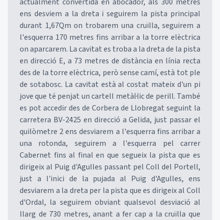
actualment convertida en abocador, als 300 metres
ens desviem a la dreta i seguirem la pista principal
durant 1,67Qm on trobarem una cruïlla, seguirem a
l'esquerra 170 metres fins arribar a la torre elèctrica
on aparcarem. La cavitat es troba a la dreta de la pista
en direcció E, a 73 metres de distància en línia recta
des de la torre elèctrica, però sense camí, està tot ple
de sotabosc. La cavitat està al costat mateix d'un pi
jove que té penjat un cartell metàl·lic de perill. També
es pot accedir des de Corbera de Llobregat seguint la
carretera BV-2425 en direcció a Gelida, just passar el
quilòmetre 2 ens desviarem a l'esquerra fins arribar a
una rotonda, seguirem a l'esquerra pel carrer
Cabernet fins al final en que segueix la pista que es
dirigeix al Puig d'Agulles passant pel Coll del Portell,
just a l'inici de la pujada al Puig d'Agulles, ens
desviarem a la dreta per la pista que es dirigeix al Coll
d'Ordal, la seguirem obviant qualsevol desviació al
llarg de 730 metres, anant a fer cap a la cruïlla que