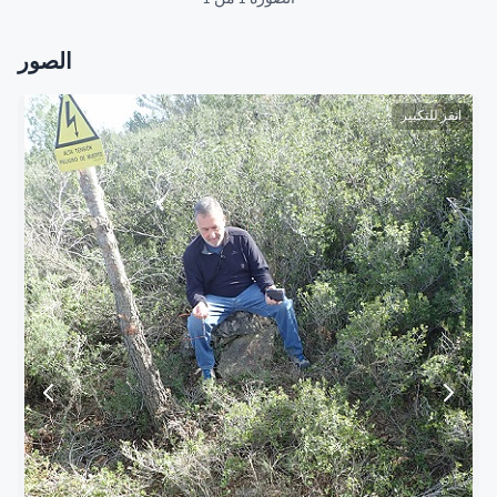
الصور
انقر للتكبير