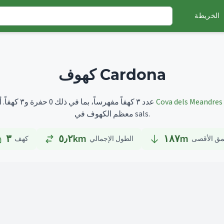
الخريطة
كهوف Cardona
Cova dels Meandres 
أطولها هو
تضم Cardona عدد ٣ كهفاً مفهرساً، بما في ذلك 0 حفرة و٣ كهفاً.
معظم الكهوف في sals.
٣
٥٫٢km
١٨٧
m
مق الأقصى
الطول الإجمالي
كهف