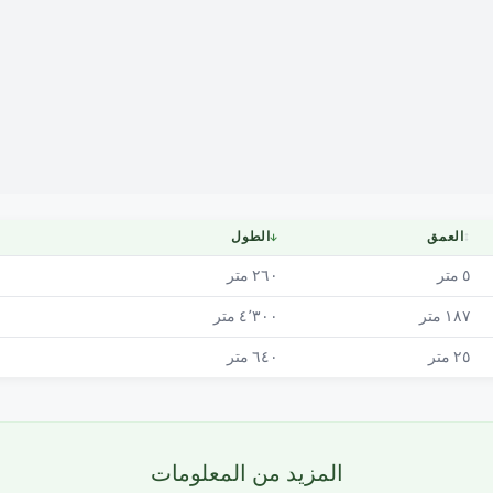
Mapa
↕
العمق
↓
الطول
٥
متر
٢٦٠
متر
١٨٧
متر
٤٬٣٠٠
متر
٢٥
متر
٦٤٠
متر
المزيد من المعلومات