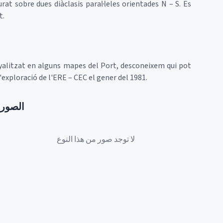
rat sobre dues diàclasis paral·leles orientades N – S. Es
t.
nyalitzat en alguns mapes del Port, desconeixem qui pot
exploració de l'ERE – CEC el gener del 1981.
الصور
لا توجد صور من هذا النوع