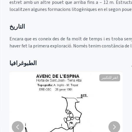
estret amb un altre pouet que arriba fins a – 12 m. Estructu
localitzen algunes formacions litogèniques en el segon poue
التاريخ
Encara que es coneix des de fa molt de temps i es troba se
haver fet la primera exploració. Només tenim constància de l'
الطبوغرافيا
انقر للتكبير