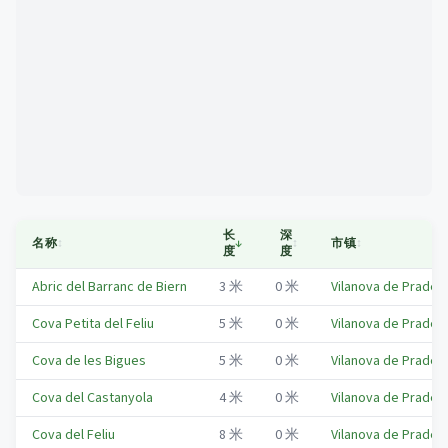
Mapa
长
深
名称
↕
↓
↕
市镇
↕
度
度
Abric del Barranc de Biern
3
米
0
米
Vilanova de Prades
Cova Petita del Feliu
5
米
0
米
Vilanova de Prades
Cova de les Bigues
5
米
0
米
Vilanova de Prades
Cova del Castanyola
4
米
0
米
Vilanova de Prades
Cova del Feliu
8
米
0
米
Vilanova de Prades