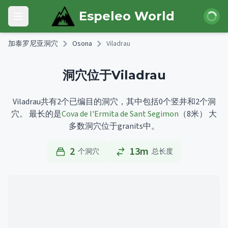
Skip to main content
登录
Espeleo World
Open main menu
加泰罗尼亚洞穴
Osona
Viladrau
洞穴位于Viladrau
Viladrau共有2个已编目的洞穴，其中包括0个竖井和2个洞
穴。
最长的是
Cova de l'Ermita de Sant Segimon
（8米）
大
多数洞穴位于granits中。
2
13m
个洞穴
总长度