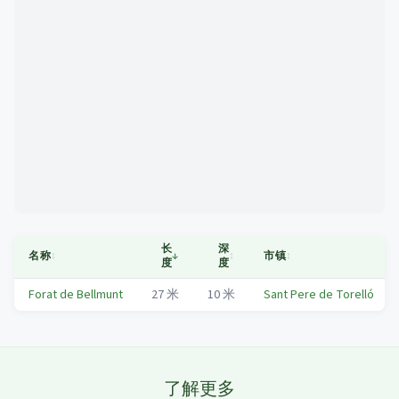
Mapa
长
深
名称
↕
↓
↕
市镇
↕
度
度
Forat de Bellmunt
27
米
10
米
Sant Pere de Torelló
了解更多