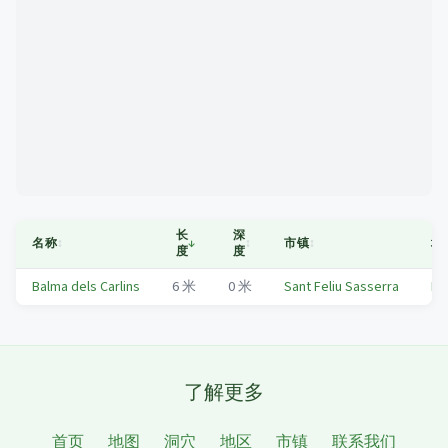
Mapa
长
深
名称
↕
↓
↕
市镇
↕
地
度
度
Balma dels Carlins
6
米
0
米
Sant Feliu Sasserra
Ba
了解更多
首页
地图
洞穴
地区
市镇
联系我们