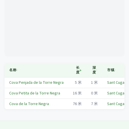
Mapa
长
深
名称
↕
↓
↕
市镇
↕
度
度
Cova Penjada de la Torre Negra
5
米
1
米
Sant Cugat d
Cova Petita de la Torre Negra
16
米
0
米
Sant Cugat d
Cova de la Torre Negra
76
米
7
米
Sant Cugat d