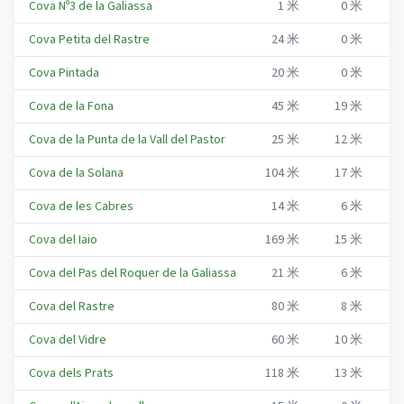
Cova Nº3 de la Galiassa
1
米
0
米
R
Cova Petita del Rastre
24
米
0
米
R
Cova Pintada
20
米
0
米
R
Cova de la Fona
45
米
19
米
R
Cova de la Punta de la Vall del Pastor
25
米
12
米
R
Cova de la Solana
104
米
17
米
R
Cova de les Cabres
14
米
6
米
R
Cova del Iaio
169
米
15
米
R
Cova del Pas del Roquer de la Galiassa
21
米
6
米
R
Cova del Rastre
80
米
8
米
R
Cova del Vidre
60
米
10
米
R
Cova dels Prats
118
米
13
米
R