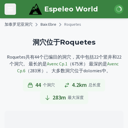
Skip to main content
登录
Espeleo World
Open main menu
加泰罗尼亚洞穴
Baix Ebre
Roquetes
洞穴位于Roquetes
Roquetes共有44个已编目的洞穴，其中包括22个竖井和22
个洞穴。
最长的是
Avenc Cp.1
（675米）
最深的是
Avenc
Cp.6
（283米）。
大多数洞穴位于dolomies中。
44
4.2km
个洞穴
总长度
283
m
最大深度