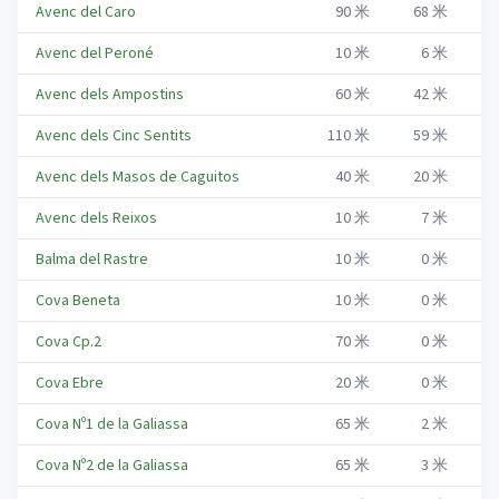
Avenc del Caro
90
米
68
米
R
Avenc del Peroné
10
米
6
米
R
Avenc dels Ampostins
60
米
42
米
R
Avenc dels Cinc Sentits
110
米
59
米
R
Avenc dels Masos de Caguitos
40
米
20
米
R
Avenc dels Reixos
10
米
7
米
R
Balma del Rastre
10
米
0
米
R
Cova Beneta
10
米
0
米
R
Cova Cp.2
70
米
0
米
R
Cova Ebre
20
米
0
米
R
Cova Nº1 de la Galiassa
65
米
2
米
R
Cova Nº2 de la Galiassa
65
米
3
米
R