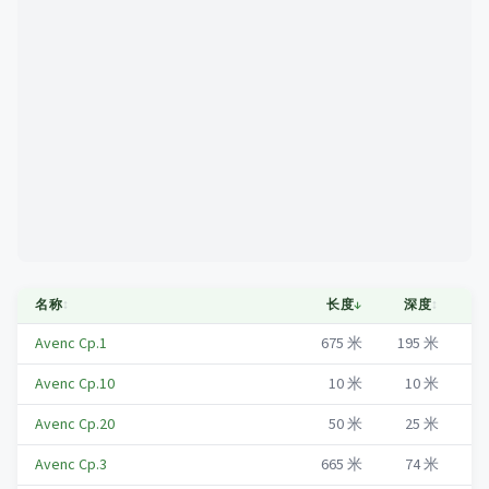
Mapa
名称
↕
长度
↓
深度
↕
市
Avenc Cp.1
675
米
195
米
R
Avenc Cp.10
10
米
10
米
R
Avenc Cp.20
50
米
25
米
R
Avenc Cp.3
665
米
74
米
R