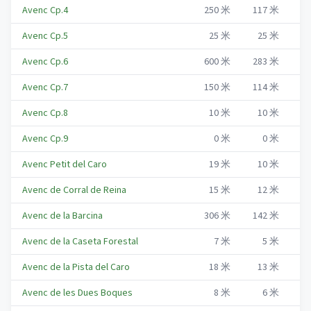
Avenc Cp.4
250
米
117
米
R
Avenc Cp.5
25
米
25
米
R
Avenc Cp.6
600
米
283
米
R
Avenc Cp.7
150
米
114
米
R
Avenc Cp.8
10
米
10
米
R
Avenc Cp.9
0
米
0
米
R
Avenc Petit del Caro
19
米
10
米
R
Avenc de Corral de Reina
15
米
12
米
R
Avenc de la Barcina
306
米
142
米
R
Avenc de la Caseta Forestal
7
米
5
米
R
Avenc de la Pista del Caro
18
米
13
米
R
Avenc de les Dues Boques
8
米
6
米
R