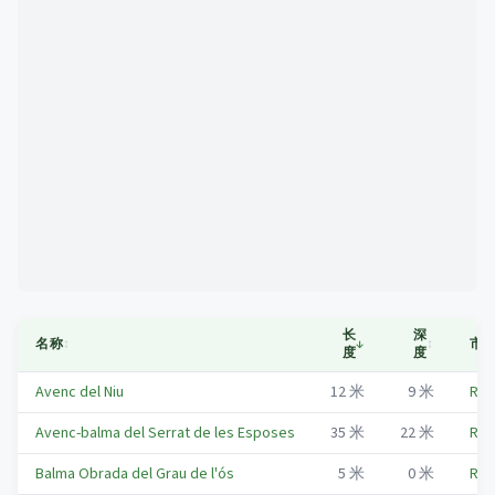
Mapa
长
深
名称
↕
↓
↕
市
度
度
Avenc del Niu
12
米
9
米
Riu
Avenc-balma del Serrat de les Esposes
35
米
22
米
Riu
Balma Obrada del Grau de l'ós
5
米
0
米
Riu