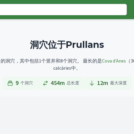
洞穴位于Prullans
已编目的洞穴，其中包括1个竖井和8个洞穴。
最长的是
Cova d'Anes
（3
calcàries中。
9
454m
12
m
个洞穴
总长度
最大深度