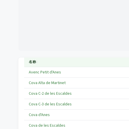
名称
↕
Avenc Petit d'Anes
Cova Alta de Martinet
Cova C-2 de les Escaldes
Cova C-3 de les Escaldes
Cova d'Anes
Cova de les Escaldes