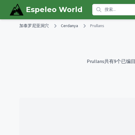
Skip to main content
Espeleo World
加泰罗尼亚洞穴
Cerdanya
Prullans
Prullans共有9个