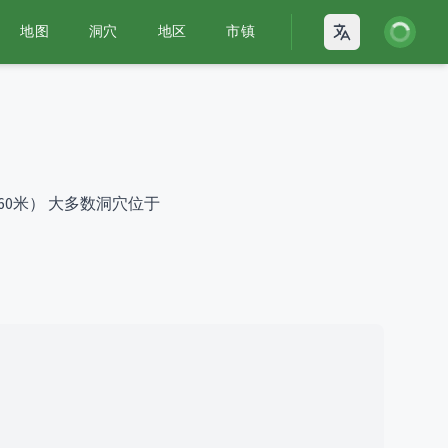
登录
地图
洞穴
地区
市镇
Open language
60米）
大多数洞穴位于