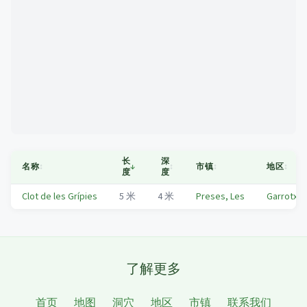
Mapa
长
深
名称
↕
↓
↕
市镇
↕
地区
↕
度
度
Clot de les Grípies
5
米
4
米
Preses, Les
Garrotxa
了解更多
首页
地图
洞穴
地区
市镇
联系我们