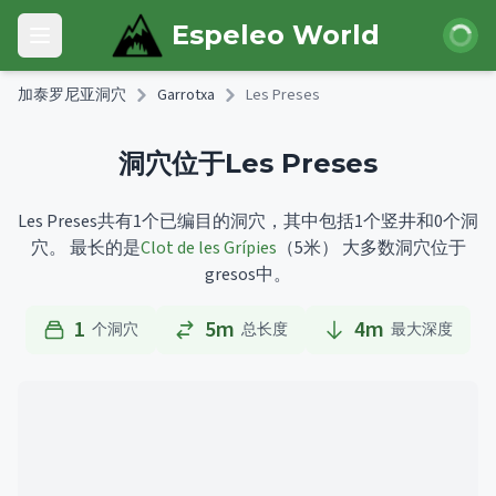
Skip to main content
登录
Espeleo World
Open main menu
加泰罗尼亚洞穴
Garrotxa
Les Preses
洞穴位于Les Preses
Les Preses共有1个已编目的洞穴，其中包括1个竖井和0个洞
穴。
最长的是
Clot de les Grípies
（5米）
大多数洞穴位于
gresos中。
1
5m
4
m
个洞穴
总长度
最大深度