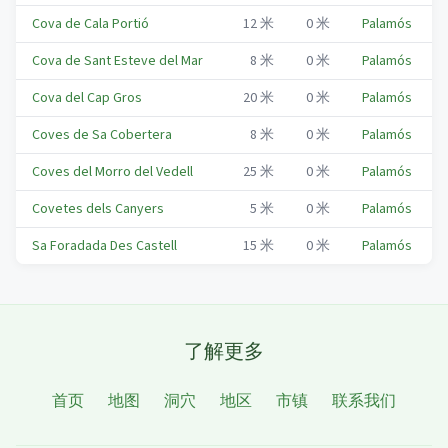
Cova de Cala Portió
12
米
0
米
Palamós
Cova de Sant Esteve del Mar
8
米
0
米
Palamós
Cova del Cap Gros
20
米
0
米
Palamós
Coves de Sa Cobertera
8
米
0
米
Palamós
Coves del Morro del Vedell
25
米
0
米
Palamós
Covetes dels Canyers
5
米
0
米
Palamós
Sa Foradada Des Castell
15
米
0
米
Palamós
了解更多
首页
地图
洞穴
地区
市镇
联系我们