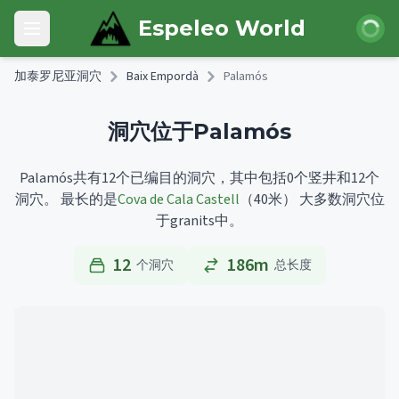
Skip to main content
登录
Espeleo World
Open main menu
加泰罗尼亚洞穴
Baix Empordà
Palamós
洞穴位于Palamós
Palamós共有12个已编目的洞穴，其中包括0个竖井和12个
洞穴。
最长的是
Cova de Cala Castell
（40米）
大多数洞穴位
于granits中。
12
186m
个洞穴
总长度