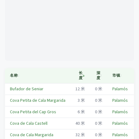
Mapa
长
深
名称
↕
↓
↕
市镇
↕
度
度
Bufador de Seniar
12
米
0
米
Palamós
Cova Petita de Cala Margarida
3
米
0
米
Palamós
Cova Petita del Cap Gros
6
米
0
米
Palamós
Cova de Cala Castell
40
米
0
米
Palamós
Cova de Cala Margarida
32
米
0
米
Palamós