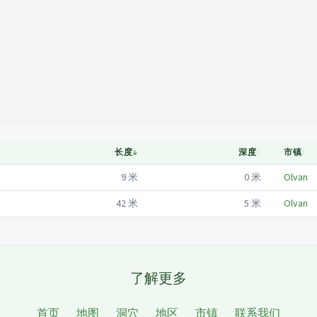
Mapa
长度
↓
深度
↕
市镇
↕
9
米
0
米
Olvan
42
米
5
米
Olvan
了解更多
首页
地图
洞穴
地区
市镇
联系我们