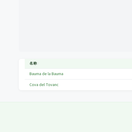
名称
↕
Bauma de la Bauma
Cova del Tovanc