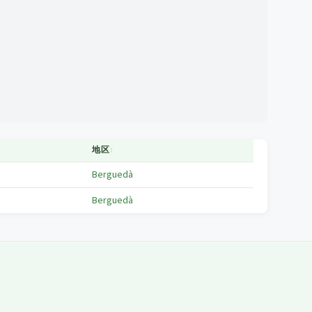
地区
↕
Berguedà
Berguedà