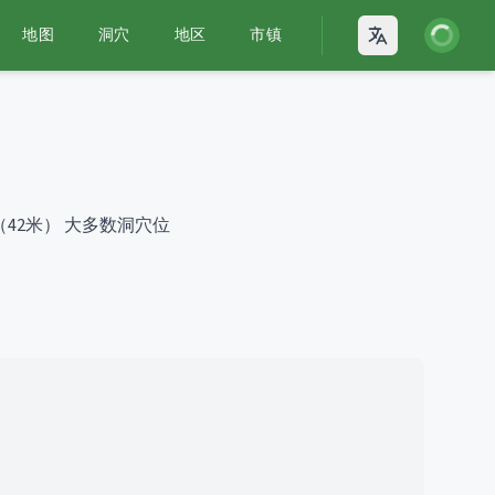
登录
地图
洞穴
地区
市镇
Open language
（42米）
大多数洞穴位